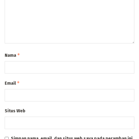
*
Nama
*
Email
Situs Web
Simpan nama, email, dan situs web saya pada peramban ini