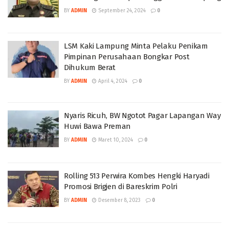
BY
ADMIN
September 24, 2024
0
LSM Kaki Lampung Minta Pelaku Penikam
Pimpinan Perusahaan Bongkar Post
Dihukum Berat
BY
ADMIN
April 4, 2024
0
Nyaris Ricuh, BW Ngotot Pagar Lapangan Way
Huwi Bawa Preman
BY
ADMIN
Maret 10, 2024
0
Rolling 513 Perwira Kombes Hengki Haryadi
Promosi Brigjen di Bareskrim Polri
BY
ADMIN
Desember 8, 2023
0