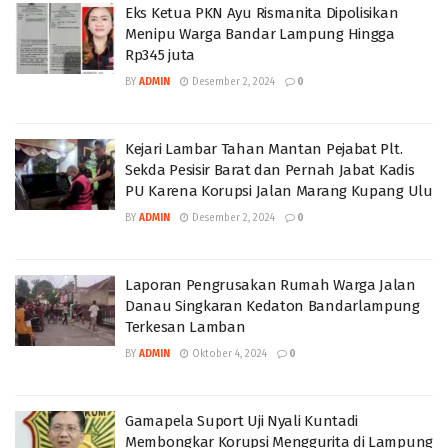
Eks Ketua PKN Ayu Rismanita Dipolisikan
Menipu Warga Bandar Lampung Hingga
Rp345 juta
BY
ADMIN
Desember 2, 2024
0
Kejari Lambar Tahan Mantan Pejabat Plt.
Sekda Pesisir Barat dan Pernah Jabat Kadis
PU Karena Korupsi Jalan Marang Kupang Ulu
BY
ADMIN
Desember 2, 2024
0
Laporan Pengrusakan Rumah Warga Jalan
Danau Singkaran Kedaton Bandarlampung
Terkesan Lamban
BY
ADMIN
Oktober 4, 2024
0
Gamapela Suport Uji Nyali Kuntadi
Membongkar Korupsi Menggurita di Lampung