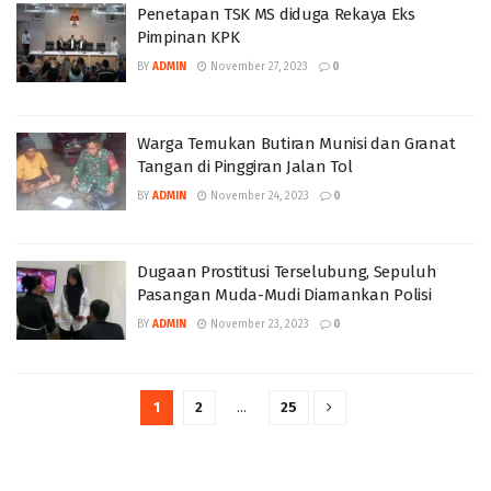
Penetapan TSK MS diduga Rekaya Eks
Pimpinan KPK
BY
ADMIN
November 27, 2023
0
Warga Temukan Butiran Munisi dan Granat
Tangan di Pinggiran Jalan Tol
BY
ADMIN
November 24, 2023
0
Dugaan Prostitusi Terselubung, Sepuluh
Pasangan Muda-Mudi Diamankan Polisi
BY
ADMIN
November 23, 2023
0
1
2
…
25