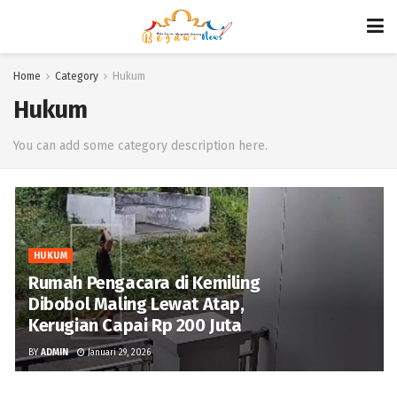
Home
Category
Hukum
Hukum
You can add some category description here.
HUKUM
Rumah Pengacara di Kemiling
Dibobol Maling Lewat Atap,
Kerugian Capai Rp 200 Juta
BY
ADMIN
Januari 29, 2026