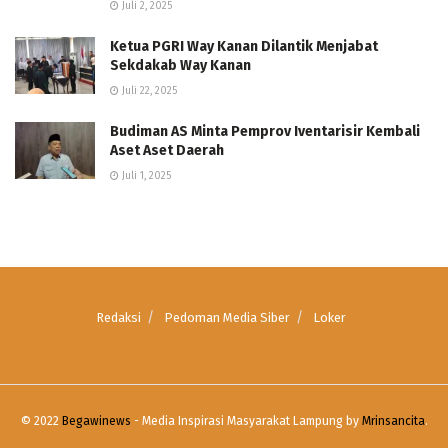
Juli 2, 2025
Ketua PGRI Way Kanan Dilantik Menjabat
Sekdakab Way Kanan
Juli 22, 2025
Budiman AS Minta Pemprov Iventarisir Kembali
Aset Aset Daerah
Juli 1, 2025
Redaksi
Pedoman Media Siber
Loker
© 2022
Begawinews
- Media Inspirasi Masyarakat Lampung by
Mrinsancita
.