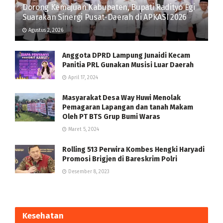
Dorong Kemajuan Kabupaten, Bupati Radityo Egi
Suarakan Sinergi Pusat-Daerah di APKASI 2026
Agustus 2, 2026
Anggota DPRD Lampung Junaidi Kecam
Panitia PRL Gunakan Musisi Luar Daerah
April 17, 2024
Masyarakat Desa Way Huwi Menolak
Pemagaran Lapangan dan tanah Makam
Oleh PT BTS Grup Bumi Waras
Maret 5, 2024
Rolling 513 Perwira Kombes Hengki Haryadi
Promosi Brigjen di Bareskrim Polri
Desember 8, 2023
Kesehatan