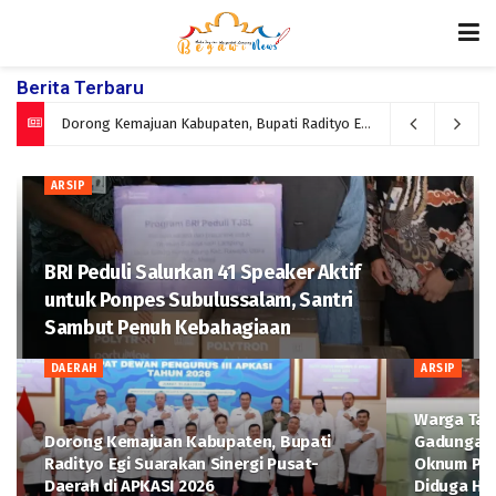
Berita Terbaru
Warga Tanjung Seneng ‘Boyong’ Polisi Gadungan Berpangkat Kombes Bersama Oknum Polres Mesuji dan Wanita Muda Diduga Hendak Menipu
Dorong Kemajuan Kabupaten, Bupati Radityo Egi Suarakan Sinergi Pusat-Daerah di APKASI 2026
ARSIP
BRI Peduli Salurkan 41 Speaker Aktif
untuk Ponpes Subulussalam, Santri
Sambut Penuh Kebahagiaan
DAERAH
ARSIP
Warga Tan
Dorong Kemajuan Kabupaten, Bupati
Gadungan
Radityo Egi Suarakan Sinergi Pusat-
Oknum Pol
Daerah di APKASI 2026
Diduga He