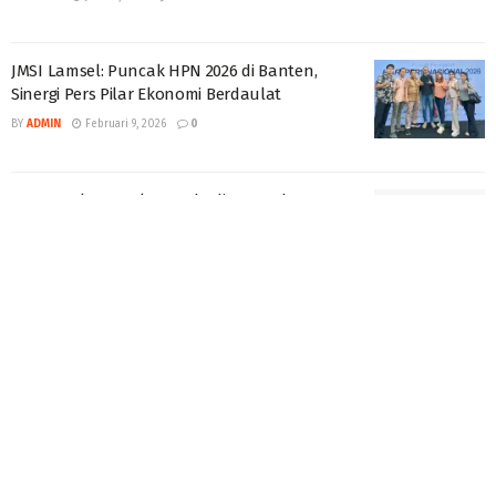
JMSI Lamsel: Puncak HPN 2026 di Banten,
Sinergi Pers Pilar Ekonomi Berdaulat
BY
ADMIN
Februari 9, 2026
0
PT Cemerlang Makmur Abadi Perusahaan
Niaga Umum Resmi dan Berlegalitas Yang
Berkerja Sama Dengan PT AKR
BY
ADMIN
Oktober 22, 2024
0
Tinjau Infrastruktur-Transportasi di Lampung,
Sekdaprov Fahrizal Dampingi Komisi V DPR RI
BY
ADMIN
Maret 27, 2024
0