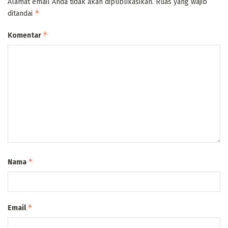
Alamat email Anda tidak akan dipublikasikan.
Ruas yang wajib
*
ditandai
*
Komentar
*
Nama
*
Email