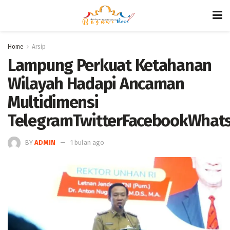
Home
Arsip
Lampung Perkuat Ketahanan
Wilayah Hadapi Ancaman
Multidimensi
TelegramTwitterFacebookWhat
BY
ADMIN
1 bulan ago