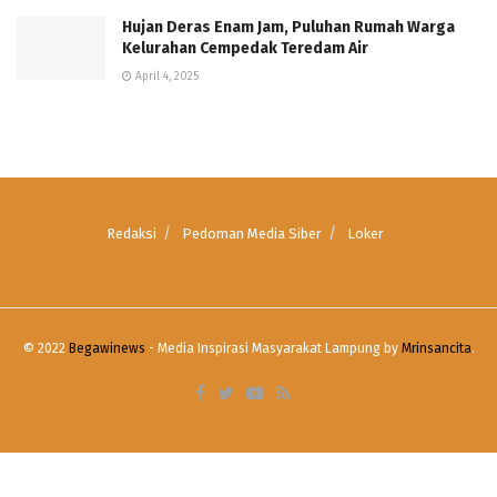
Hujan Deras Enam Jam, Puluhan Rumah Warga
Kelurahan Cempedak Teredam Air
April 4, 2025
Redaksi
Pedoman Media Siber
Loker
© 2022
Begawinews
- Media Inspirasi Masyarakat Lampung by
Mrinsancita
.