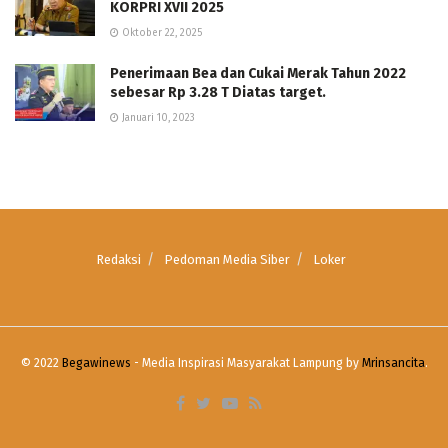
KORPRI XVII 2025
Oktober 22, 2025
Penerimaan Bea dan Cukai Merak Tahun 2022
sebesar Rp 3.28 T Diatas target.
Januari 10, 2023
Redaksi
Pedoman Media Siber
Loker
© 2022
Begawinews
- Media Inspirasi Masyarakat Lampung by
Mrinsancita
.