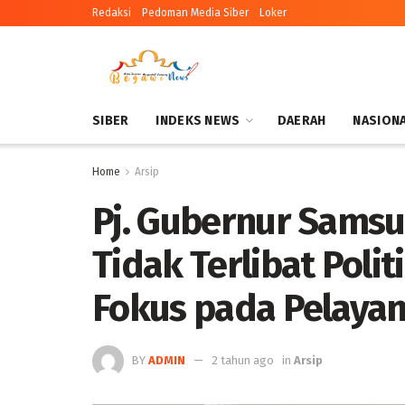
Redaksi
Pedoman Media Siber
Loker
SIBER
INDEKS NEWS
DAERAH
NASION
Home
Arsip
Pj. Gubernur Samsu
Tidak Terlibat Polit
Fokus pada Pelayan
BY
ADMIN
2 tahun ago
in
Arsip