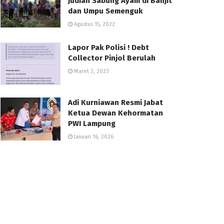
Judian Sabung Ayam di Banjit
dan Umpu Semenguk
Agustus 15, 2022
Lapor Pak Polisi ! Debt
Collector Pinjol Berulah
Maret 2, 2023
Adi Kurniawan Resmi Jabat
Ketua Dewan Kehormatan
PWI Lampung
Januari 16, 2026