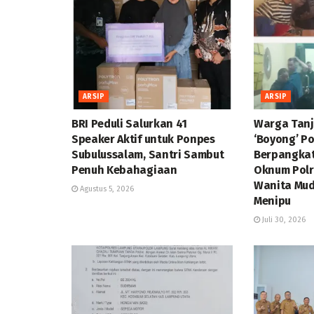
ARSIP
ARSIP
BRI Peduli Salurkan 41
Warga Tan
Speaker Aktif untuk Ponpes
‘Boyong’ P
Subulussalam, Santri Sambut
Berpangka
Penuh Kebahagiaan
Oknum Polr
Wanita Mud
Agustus 5, 2026
Menipu
Juli 30, 2026