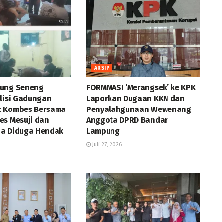
ARSIP
jung Seneng
FORMMASI ‘Merangsek’ ke KPK
olisi Gadungan
Laporkan Dugaan KKN dan
t Kombes Bersama
Penyalahgunaan Wewenang
es Mesuji dan
Anggota DPRD Bandar
a Diduga Hendak
Lampung
Juli 27, 2026