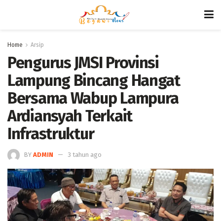
Home
Arsip
Pengurus JMSI Provinsi
Lampung Bincang Hangat
Bersama Wabup Lampura
Ardiansyah Terkait
Infrastruktur
BY
ADMIN
3 tahun ago