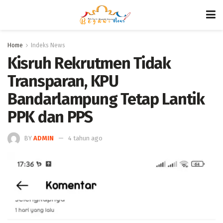
Home
Indeks News
Kisruh Rekrutmen Tidak
Transparan, KPU
Bandarlampung Tetap Lantik
PPK dan PPS
BY
ADMIN
4 tahun ago