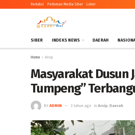
Redaksi
Pedoman Media Siber
Loker
SIBER
INDEKS NEWS
DAERAH
NASION
Home
Arsip
Masyarakat Dusun Ja
Tumpeng” Terbangu
BY
ADMIN
3 tahun ago
in
Arsip
,
Daerah