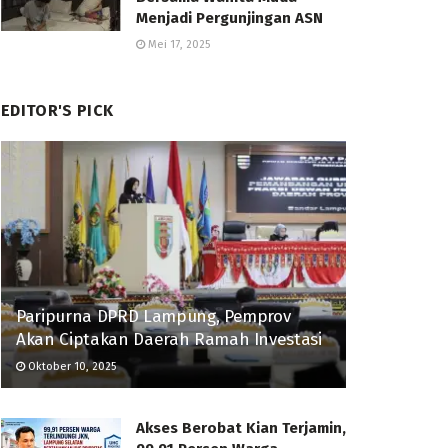
Menjadi Pergunjingan ASN
Mei 17, 2025
EDITOR'S PICK
Paripurna DPRD Lampung, Pemprov
Akan Ciptakan Daerah Ramah Investasi
Oktober 10, 2025
Akses Berobat Kian Terjamin,