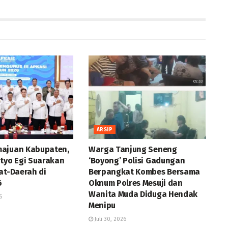
ARSIP
ajuan Kabupaten,
Warga Tanjung Seneng
ityo Egi Suarakan
‘Boyong’ Polisi Gadungan
at-Daerah di
Berpangkat Kombes Bersama
6
Oknum Polres Mesuji dan
Wanita Muda Diduga Hendak
6
Menipu
Juli 30, 2026