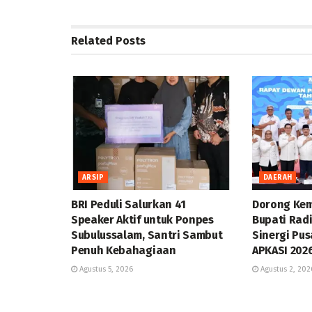
Related
Posts
ARSIP
DAERAH
BRI Peduli Salurkan 41
Dorong Kem
Speaker Aktif untuk Ponpes
Bupati Rad
Subulussalam, Santri Sambut
Sinergi Pus
Penuh Kebahagiaan
APKASI 202
Agustus 5, 2026
Agustus 2, 202