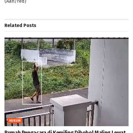
(Aan/red)
Related
Posts
HUKUM
Rumah Pengacara di Kemiling Dibobol Maling Lewat