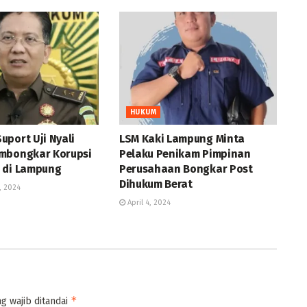
HUKUM
port Uji Nyali
LSM Kaki Lampung Minta
mbongkar Korupsi
Pelaku Penikam Pimpinan
 di Lampung
Perusahaan Bongkar Post
Dihukum Berat
, 2024
April 4, 2024
*
g wajib ditandai