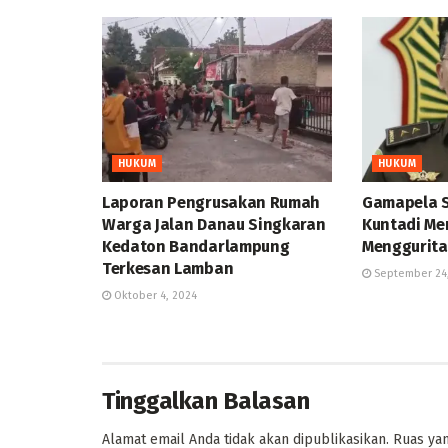
HUKUM
HUKUM
Laporan Pengrusakan Rumah
Gamapela Su
Warga Jalan Danau Singkaran
Kuntadi Me
Kedaton Bandarlampung
Menggurita
Terkesan Lamban
September 24
Oktober 4, 2024
Tinggalkan Balasan
Alamat email Anda tidak akan dipublikasikan.
Ruas yan