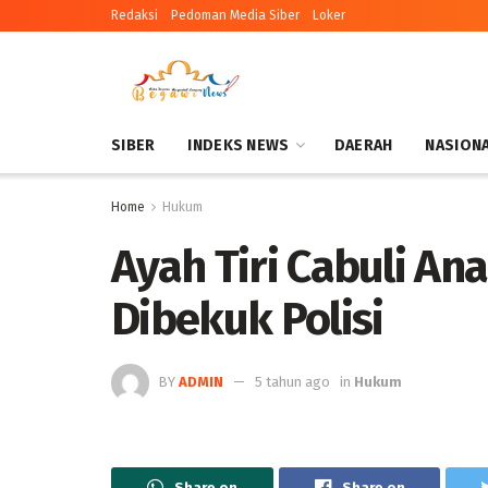
Redaksi
Pedoman Media Siber
Loker
SIBER
INDEKS NEWS
DAERAH
NASION
Home
Hukum
Ayah Tiri Cabuli An
Dibekuk Polisi
BY
ADMIN
5 tahun ago
in
Hukum
Share on
Share on