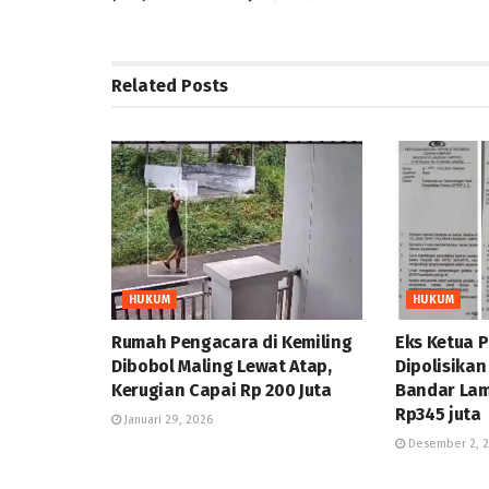
Related
Posts
HUKUM
HUKUM
Rumah Pengacara di Kemiling
Eks Ketua 
Dibobol Maling Lewat Atap,
Dipolisika
Kerugian Capai Rp 200 Juta
Bandar La
Rp345 juta
Januari 29, 2026
Desember 2, 