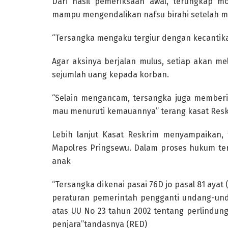
Dari hasil pemeriksaan awal, terungkap mo
mampu mengendalikan nafsu birahi setelah m
“Tersangka mengaku tergiur dengan kecantik
Agar aksinya berjalan mulus, setiap akan 
sejumlah uang kepada korban.
“Selain mengancam, tersangka juga memberi
mau menuruti kemauannya” terang kasat Res
Lebih lanjut Kasat Reskrim menyampaikan, 
Mapolres Pringsewu. Dalam proses hukum te
anak
“Tersangka dikenai pasai 76D jo pasal 81 ayat (
peraturan pemerintah pengganti undang-un
atas UU No 23 tahun 2002 tentang perlindu
penjara”tandasnya (RED)