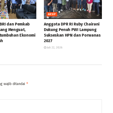
ARSIP
 BRI dan Pemkab
Anggota DPR RI Ruby Chairani
ang Menguat,
Dukung Penuh PWI Lampung
rtumbuhan Ekonomi
Sukseskan HPN dan Porwanas
ah
2027
Juli 22, 2026
*
g wajib ditandai