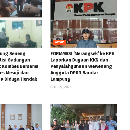
ARSIP
jung Seneng
FORMMASI ‘Merangsek’ ke KPK
olisi Gadungan
Laporkan Dugaan KKN dan
t Kombes Bersama
Penyalahgunaan Wewenang
es Mesuji dan
Anggota DPRD Bandar
a Diduga Hendak
Lampung
Juli 27, 2026