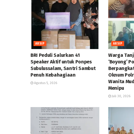
ARSIP
ARSIP
BRI Peduli Salurkan 41
Warga Tan
Speaker Aktif untuk Ponpes
‘Boyong’ P
Subulussalam, Santri Sambut
Berpangka
Penuh Kebahagiaan
Oknum Polr
Wanita Mud
Agustus 5, 2026
Menipu
Juli 30, 2026