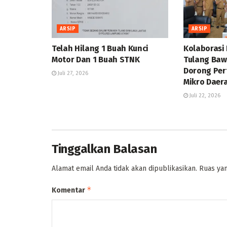
ARSIP
ARSIP
Telah Hilang 1 Buah Kunci
Kolaborasi
Motor Dan 1 Buah STNK
Tulang Baw
Dorong Pe
Juli 27, 2026
Mikro Daer
Juli 22, 2026
Tinggalkan Balasan
Alamat email Anda tidak akan dipublikasikan.
Ruas yan
*
Komentar