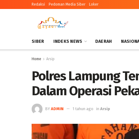
Redaksi
Pedoman Media Siber
Loker
SIBER
INDEKS NEWS
DAERAH
NASION
Home
Arsip
Polres Lampung Te
Dalam Operasi Peka
BY
ADMIN
1 tahun ago
in
Arsip