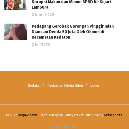
Korupsi Makan dan Minum BPBD Ke Kejari
Lampura
Januari 8, 2026
Pedagang Gerobak Gorengan Pinggir Jalan
Diancam Denda 50 Juta Oleh Oknum di
Kecamatan Kedaton
Juli 31, 2023
Redaksi
Pedoman Media Siber
Loker
© 2022
Begawinews
- Media Inspirasi Masyarakat Lampung by
Mrinsancita
.