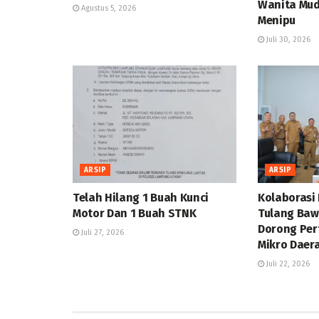
Wanita Mud
Agustus 5, 2026
Menipu
Juli 30, 2026
ARSIP
ARSIP
Telah Hilang 1 Buah Kunci
Kolaborasi
Motor Dan 1 Buah STNK
Tulang Baw
Dorong Pe
Juli 27, 2026
Mikro Daer
Juli 22, 2026