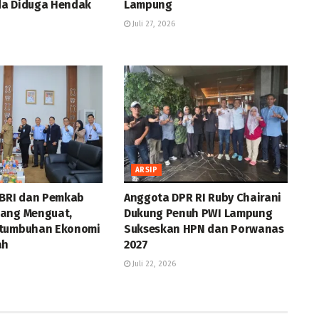
a Diduga Hendak
Lampung
Juli 27, 2026
ARSIP
 BRI dan Pemkab
Anggota DPR RI Ruby Chairani
ang Menguat,
Dukung Penuh PWI Lampung
rtumbuhan Ekonomi
Sukseskan HPN dan Porwanas
ah
2027
Juli 22, 2026