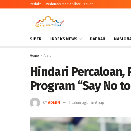
Redaksi
Pedoman Media Siber
Loker
SIBER
INDEKS NEWS
DAERAH
NASION
Home
Arsip
Hindari Percaloan,
Program “Say No to
BY
ADMIN
2 tahun ago
in
Arsip