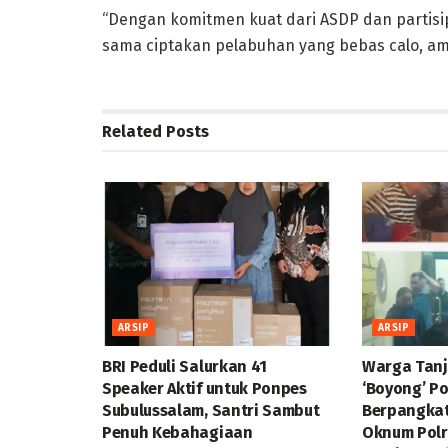
“Dengan komitmen kuat dari ASDP dan partisip
sama ciptakan pelabuhan yang bebas calo, am
Related
Posts
ARSIP
ARSIP
BRI Peduli Salurkan 41
Warga Tan
Speaker Aktif untuk Ponpes
‘Boyong’ P
Subulussalam, Santri Sambut
Berpangka
Penuh Kebahagiaan
Oknum Polr