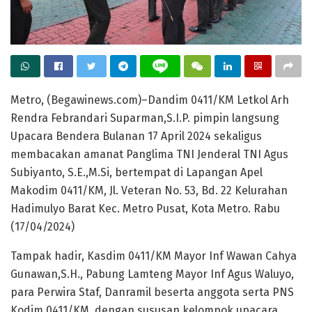
Metro, (Begawinews.com)–Dandim 0411/KM Letkol Arh
Rendra Febrandari Suparman,S.I.P. pimpin langsung
Upacara Bendera Bulanan 17 April 2024 sekaligus
membacakan amanat Panglima TNI Jenderal TNI Agus
Subiyanto, S.E.,M.Si, bertempat di Lapangan Apel
Makodim 0411/KM, Jl. Veteran No. 53, Bd. 22 Kelurahan
Hadimulyo Barat Kec. Metro Pusat, Kota Metro. Rabu
(17/04/2024)
Tampak hadir, Kasdim 0411/KM Mayor Inf Wawan Cahya
Gunawan,S.H., Pabung Lamteng Mayor Inf Agus Waluyo,
para Perwira Staf, Danramil beserta anggota serta PNS
Kodim 0411/KM, dengan sususan kelompok upacara