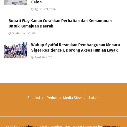
Calon
Agustus 21, 2024
Bupati Way Kanan Curahkan Perhatian dan Kemampuan
Untuk Kemajuan Daerah
September 29, 2025
Wabup Syaiful Resmikan Pembangunan Menara
Siger Residence I, Dorong Akses Hunian Layak
April 26, 2026
Redaksi
Pedoman Media Siber
Loker
© 2022
Begawinews
- Media Inspirasi Masyarakat Lampung by
Mrinsancita
.