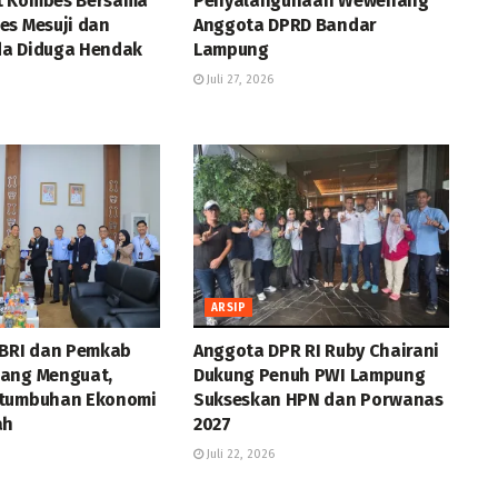
t Kombes Bersama
Penyalahgunaan Wewenang
es Mesuji dan
Anggota DPRD Bandar
a Diduga Hendak
Lampung
Juli 27, 2026
ARSIP
 BRI dan Pemkab
Anggota DPR RI Ruby Chairani
ang Menguat,
Dukung Penuh PWI Lampung
rtumbuhan Ekonomi
Sukseskan HPN dan Porwanas
ah
2027
Juli 22, 2026