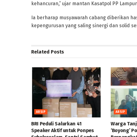
kehancuran,” ujar mantan Kasatpol PP Lampun
Ia berharap musyawarah cabang diberikan has
kepengurusan yang saling sinergi dan solid se
Related
Posts
ARSIP
ARSIP
BRI Peduli Salurkan 41
Warga Tan
Speaker Aktif untuk Ponpes
‘Boyong’ P