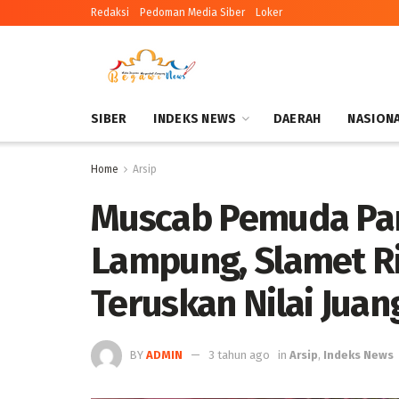
Redaksi
Pedoman Media Siber
Loker
SIBER
INDEKS NEWS
DAERAH
NASION
Home
Arsip
Muscab Pemuda Pa
Lampung, Slamet Ri
Teruskan Nilai Juan
BY
ADMIN
3 tahun ago
in
Arsip
,
Indeks News