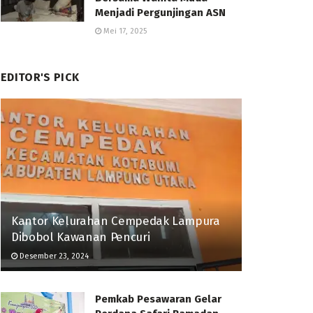
Menjadi Pergunjingan ASN
Mei 17, 2025
EDITOR'S PICK
Kantor Kelurahan Cempedak Lampura
Dibobol Kawanan Pencuri
Desember 23, 2024
Pemkab Pesawaran Gelar