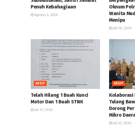
Subulussalam, Santri Sambut
Berpangka
Penuh Kebahagiaan
Oknum Polr
Wanita Mud
Agustus 5, 2026
Menipu
Juli 30, 2026
ARSIP
ARSIP
Telah Hilang 1 Buah Kunci
Kolaborasi
Motor Dan 1 Buah STNK
Tulang Baw
Dorong Pe
Juli 27, 2026
Mikro Daer
Juli 22, 2026