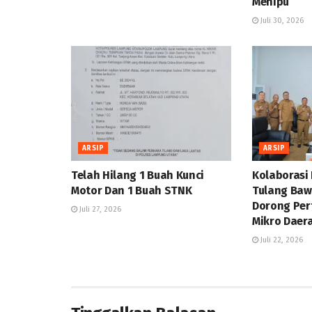
Menipu
Juli 30, 2026
ARSIP
ARSIP
Telah Hilang 1 Buah Kunci
Kolaborasi
Motor Dan 1 Buah STNK
Tulang Baw
Dorong Pe
Juli 27, 2026
Mikro Daer
Juli 22, 2026