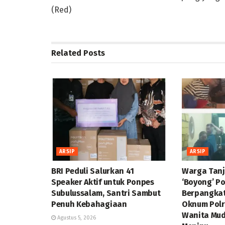
(Red)
Related
Posts
ARSIP
ARSIP
BRI Peduli Salurkan 41
Warga Tan
Speaker Aktif untuk Ponpes
‘Boyong’ P
Subulussalam, Santri Sambut
Berpangka
Penuh Kebahagiaan
Oknum Polr
Wanita Mud
Agustus 5, 2026