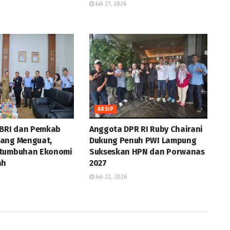
Juli 27, 2026
ARSIP
 BRI dan Pemkab
Anggota DPR RI Ruby Chairani
ang Menguat,
Dukung Penuh PWI Lampung
rtumbuhan Ekonomi
Sukseskan HPN dan Porwanas
ah
2027
Juli 22, 2026