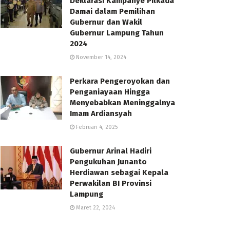
Deklarasi Kampanye Pilkada
Damai dalam Pemilihan
Gubernur dan Wakil
Gubernur Lampung Tahun
2024
November 14, 2024
Perkara Pengeroyokan dan
Penganiayaan Hingga
Menyebabkan Meninggalnya
Imam Ardiansyah
Februari 4, 2025
Gubernur Arinal Hadiri
Pengukuhan Junanto
Herdiawan sebagai Kepala
Perwakilan BI Provinsi
Lampung
Maret 22, 2024