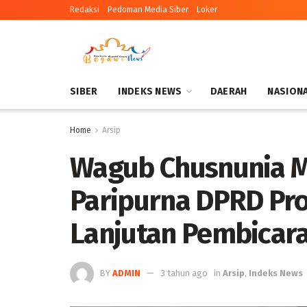
Redaksi
Pedoman Media Siber
Loker
SIBER
INDEKS NEWS
DAERAH
NASION
Home
Arsip
Wagub Chusnunia M
Paripurna DPRD Pr
Lanjutan Pembicara
BY
ADMIN
3 tahun ago
in
Arsip
,
Indeks News