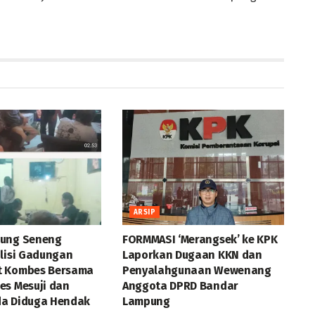
ARSIP
jung Seneng
FORMMASI ‘Merangsek’ ke KPK
olisi Gadungan
Laporkan Dugaan KKN dan
t Kombes Bersama
Penyalahgunaan Wewenang
es Mesuji dan
Anggota DPRD Bandar
a Diduga Hendak
Lampung