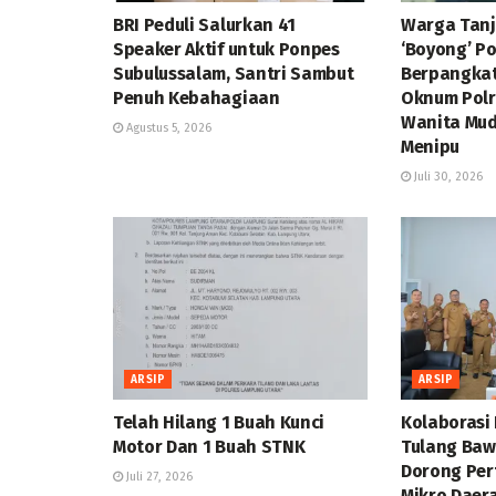
BRI Peduli Salurkan 41
Warga Tan
Speaker Aktif untuk Ponpes
‘Boyong’ P
Subulussalam, Santri Sambut
Berpangka
Penuh Kebahagiaan
Oknum Polr
Wanita Mud
Agustus 5, 2026
Menipu
Juli 30, 2026
ARSIP
ARSIP
Telah Hilang 1 Buah Kunci
Kolaborasi
Motor Dan 1 Buah STNK
Tulang Baw
Dorong Pe
Juli 27, 2026
Mikro Daer