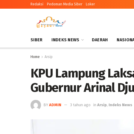
Redaksi
Pedoman Media Siber
Loker
SIBER
INDEKS NEWS
DAERAH
NASION
Home
Arsip
KPU Lampung Laksa
Gubernur Arinal Dj
BY
ADMIN
3 tahun ago
in
Arsip
,
Indeks News