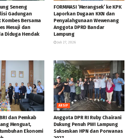
jung Seneng
FORMMASI ‘Merangsek’ ke KPK
olisi Gadungan
Laporkan Dugaan KKN dan
t Kombes Bersama
Penyalahgunaan Wewenang
es Mesuji dan
Anggota DPRD Bandar
a Diduga Hendak
Lampung
Juli 27, 2026
ARSIP
 BRI dan Pemkab
Anggota DPR RI Ruby Chairani
ang Menguat,
Dukung Penuh PWI Lampung
rtumbuhan Ekonomi
Sukseskan HPN dan Porwanas
ah
2027