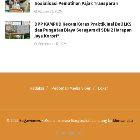
Sosialisasi Pemutihan Pajak Transparan
Agustus 28, 2025
DPP KAMPUD Kecam Keras Praktik Jual Beli LKS
dan Pungutan Biaya Seragam di SDN 2 Harapan
Jaya Korpri*
September 17, 2024
Redaksi
Pedoman Media Siber
Loker
© 2022
Begawinews
- Media Inspirasi Masyarakat Lampung by
Mrinsancita
.