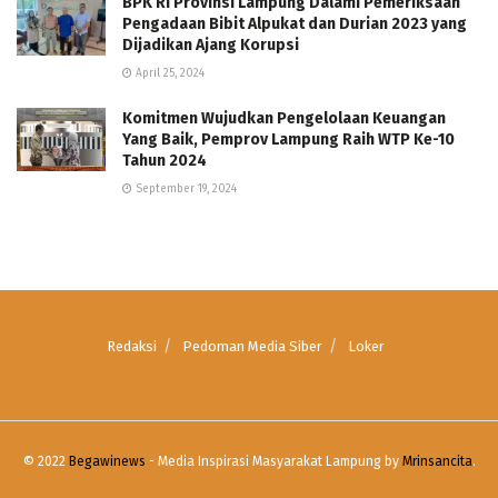
BPK RI Provinsi Lampung Dalami Pemeriksaan
Pengadaan Bibit Alpukat dan Durian 2023 yang
Dijadikan Ajang Korupsi
April 25, 2024
Komitmen Wujudkan Pengelolaan Keuangan
Yang Baik, Pemprov Lampung Raih WTP Ke-10
Tahun 2024
September 19, 2024
Redaksi
Pedoman Media Siber
Loker
© 2022
Begawinews
- Media Inspirasi Masyarakat Lampung by
Mrinsancita
.