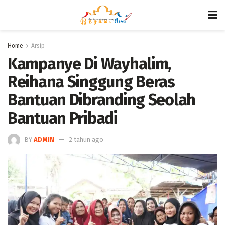
Home
Arsip
Kampanye Di Wayhalim,
Reihana Singgung Beras
Bantuan Dibranding Seolah
Bantuan Pribadi
BY
ADMIN
2 tahun ago