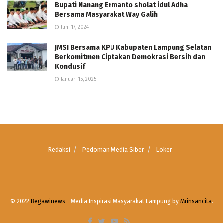
Bupati Nanang Ermanto sholat idul Adha
Bersama Masyarakat Way Galih
Juni 17, 2024
JMSI Bersama KPU Kabupaten Lampung Selatan
Berkomitmen Ciptakan Demokrasi Bersih dan
Kondusif
Januari 15, 2025
Redaksi
Pedoman Media Siber
Loker
© 2022
Begawinews
- Media Inspirasi Masyarakat Lampung by
Mrinsancita
.