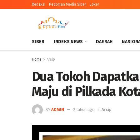
Redaksi
Pedoman Media Siber
Loker
SIBER
INDEKS NEWS
DAERAH
NASION
Home
Arsip
Dua Tokoh Dapatka
Maju di Pilkada Ko
BY
ADMIN
2 tahun ago
in
Arsip