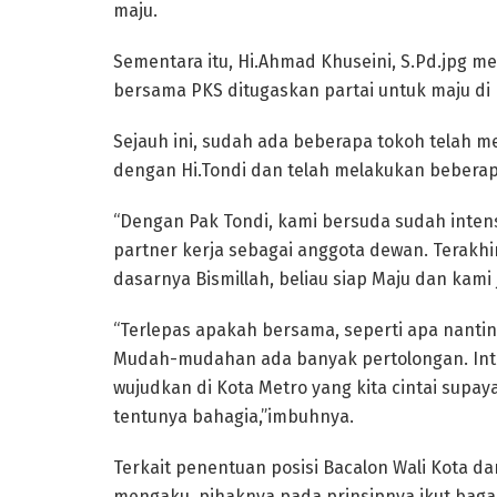
maju.
Sementara itu, Hi.Ahmad Khuseini, S.Pd.jpg me
bersama PKS ditugaskan partai untuk maju di 
Sejauh ini, sudah ada beberapa tokoh telah m
dengan Hi.Tondi dan telah melakukan beberap
“Dengan Pak Tondi, kami bersuda sudah inte
partner kerja sebagai anggota dewan. Terakhir
dasarnya Bismillah, beliau siap Maju dan kami 
“Terlepas apakah bersama, seperti apa nantiny
Mudah-mudahan ada banyak pertolongan. Inti
wujudkan di Kota Metro yang kita cintai sup
tentunya bahagia,”imbuhnya.
Terkait penentuan posisi Bacalon Wali Kota da
mengaku, pihaknya pada prinsipnya ikut baga