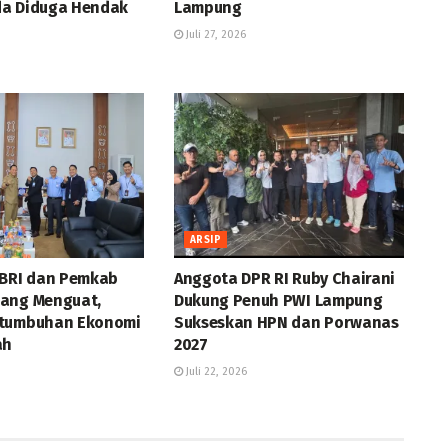
a Diduga Hendak
Lampung
Juli 27, 2026
ARSIP
 BRI dan Pemkab
Anggota DPR RI Ruby Chairani
ang Menguat,
Dukung Penuh PWI Lampung
rtumbuhan Ekonomi
Sukseskan HPN dan Porwanas
ah
2027
Juli 22, 2026