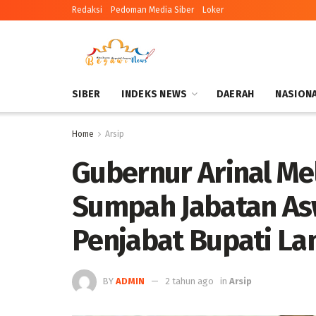
Redaksi
Pedoman Media Siber
Loker
SIBER
INDEKS NEWS
DAERAH
NASION
Home
Arsip
Gubernur Arinal Me
Sumpah Jabatan As
Penjabat Bupati L
BY
ADMIN
2 tahun ago
in
Arsip