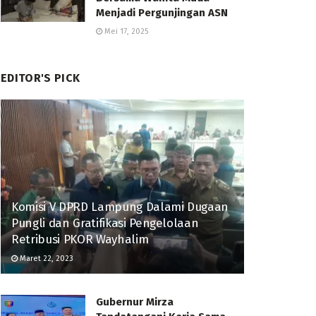
Menjadi Pergunjingan ASN
Mei 17, 2025
EDITOR'S PICK
Komisi V DPRD Lampung Dalami Dugaan
Pungli dan Gratifikasi Pengelolaan
Retribusi PKOR Wayhalim
Maret 22, 2023
Gubernur Mirza