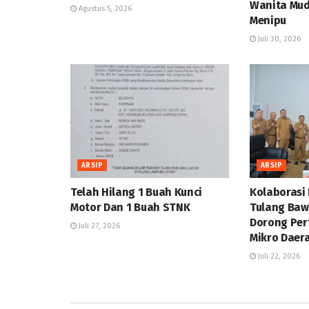
Wanita Mud
Agustus 5, 2026
Menipu
Juli 30, 2026
ARSIP
ARSIP
Telah Hilang 1 Buah Kunci
Kolaborasi
Motor Dan 1 Buah STNK
Tulang Baw
Dorong Pe
Juli 27, 2026
Mikro Daer
Juli 22, 2026