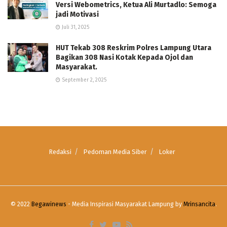
Versi Webometrics, Ketua Ali Murtadlo: Semoga
jadi Motivasi
Juli 31, 2025
HUT Tekab 308 Reskrim Polres Lampung Utara
Bagikan 308 Nasi Kotak Kepada Ojol dan
Masyarakat.
September 2, 2025
Redaksi
Pedoman Media Siber
Loker
© 2022
Begawinews
- Media Inspirasi Masyarakat Lampung by
Mrinsancita
.