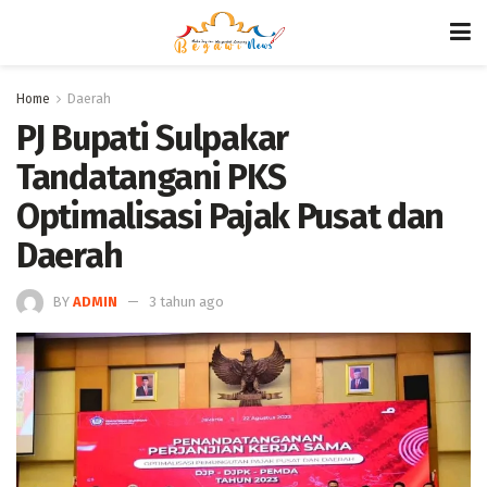
Home
Daerah
PJ Bupati Sulpakar
Tandatangani PKS
Optimalisasi Pajak Pusat dan
Daerah
BY
ADMIN
3 tahun ago