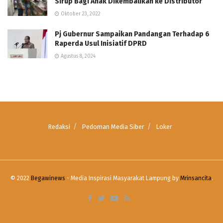
Sirup Bagi Anak Dikembalikan ke Distributor
Oktober 23, 2022
Pj Gubernur Sampaikan Pandangan Terhadap 6
Raperda Usul Inisiatif DPRD
Agustus 8, 2024
Redaksi
Pedoman Media Siber
Loker
© 2022
Begawinews
- Media Inspirasi Masyarakat Lampung by
Mrinsancita
.