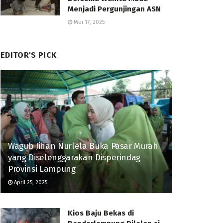
Menjadi Pergunjingan ASN
Mei 17, 2025
EDITOR'S PICK
Wagub Jihan Nurlela Buka Pasar Murah
yang Diselenggarakan Disperindag
Provinsi Lampung
April 25, 2025
Kios Baju Bekas di