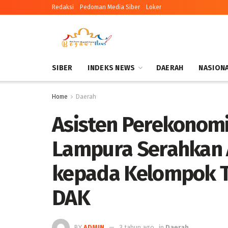
Redaksi
Pedoman Media Siber
Loker
SIBER
INDEKS NEWS
DAERAH
NASION
Home
Daerah
Asisten Perekono
Lampura Serahkan A
kepada Kelompok T
DAK
BY
ADMIN
3 tahun ago
in
Daerah