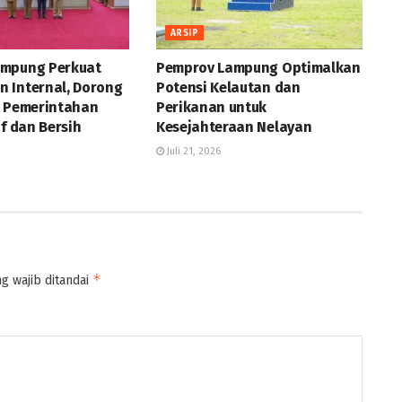
ARSIP
ampung Perkuat
Pemprov Lampung Optimalkan
 Internal, Dorong
Potensi Kelautan dan
a Pemerintahan
Perikanan untuk
if dan Bersih
Kesejahteraan Nelayan
Juli 21, 2026
*
g wajib ditandai