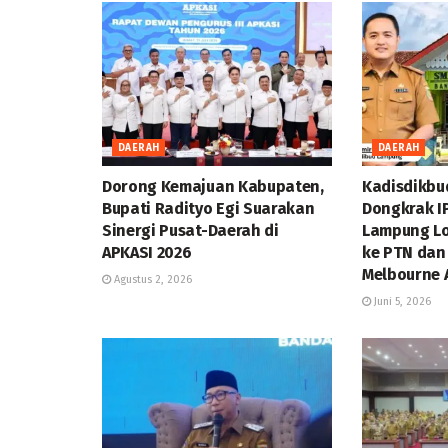
DAERAH
DAERAH
Dorong Kemajuan Kabupaten,
Kadisdikbu
Bupati Radityo Egi Suarakan
Dongkrak I
Sinergi Pusat-Daerah di
Lampung Lo
APKASI 2026
ke PTN dan 
Melbourne A
Agustus 2, 2026
Juni 5, 2026