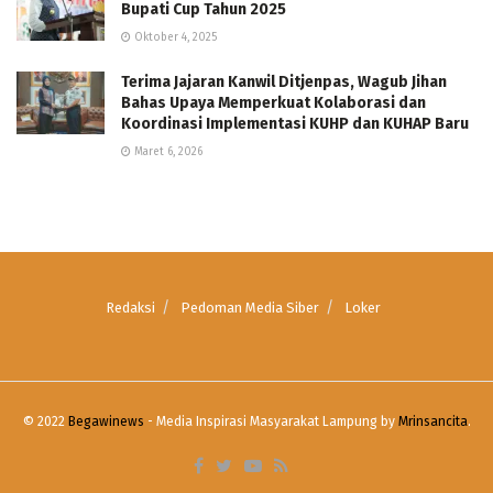
Bupati Cup Tahun 2025
Oktober 4, 2025
Terima Jajaran Kanwil Ditjenpas, Wagub Jihan
Bahas Upaya Memperkuat Kolaborasi dan
Koordinasi Implementasi KUHP dan KUHAP Baru
Maret 6, 2026
Redaksi
Pedoman Media Siber
Loker
© 2022
Begawinews
- Media Inspirasi Masyarakat Lampung by
Mrinsancita
.