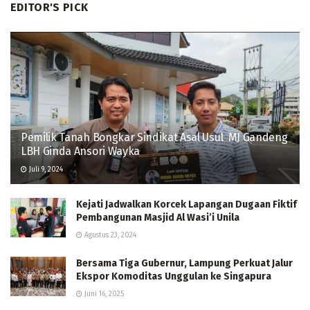
EDITOR'S PICK
Pemilik Tanah Bongkar Sindikat Asal Usul MJ Gandeng
LBH Ginda Ansori Wayka
Juli 9, 2024
Kejati Jadwalkan Korcek Lapangan Dugaan Fiktif
Pembangunan Masjid Al Wasi’i Unila
Agustus 23, 2024
Bersama Tiga Gubernur, Lampung Perkuat Jalur
Ekspor Komoditas Unggulan ke Singapura
Juni 16, 2025