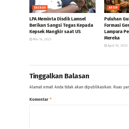
DAERAH
ARSIP
LPA Meminta Disdik Lamsel
Puluhan Gu
Berikan Sangsi Tegas Kepada
Formasi Ge
Kepsek Mangkir saat US
Lampura Pe
Mereka
Mei 14, 2023
April 10, 2023
Tinggalkan Balasan
Alamat email Anda tidak akan dipublikasikan.
Ruas yan
*
Komentar