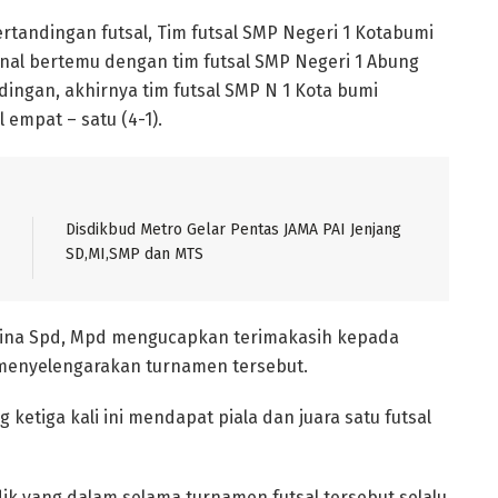
tandingan futsal, Tim futsal SMP Negeri 1 Kotabumi
nal bertemu dengan tim futsal SMP Negeri 1 Abung
ingan, akhirnya tim futsal SMP N 1 Kota bumi
empat – satu (4-1).
Disdikbud Metro Gelar Pentas JAMA PAI Jenjang
SD,MI,SMP dan MTS
ntina Spd, Mpd mengucapkan terimakasih kepada
menyelengarakan turnamen tersebut.
ketiga kali ini mendapat piala dan juara satu futsal
ik yang dalam selama turnamen futsal tersebut selalu