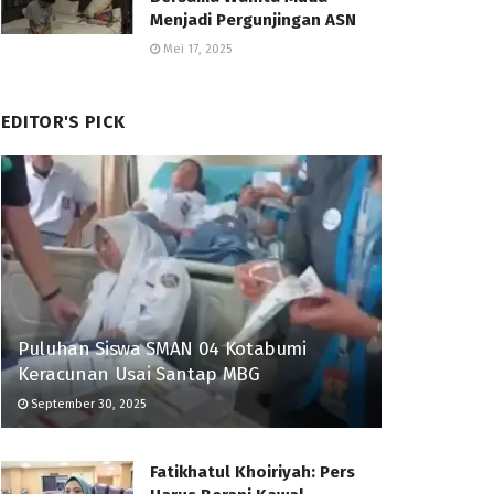
Menjadi Pergunjingan ASN
Mei 17, 2025
EDITOR'S PICK
Puluhan Siswa SMAN 04 Kotabumi
Keracunan Usai Santap MBG
September 30, 2025
Fatikhatul Khoiriyah: Pers