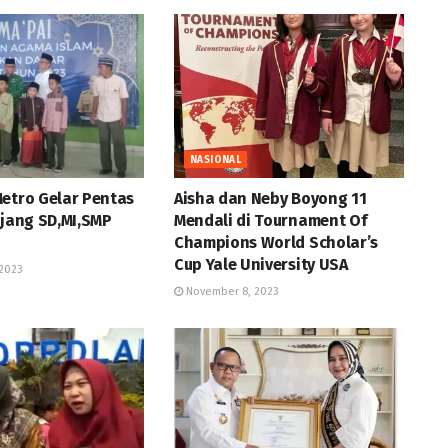
NASIONAL
Metro Gelar Pentas
Aisha dan Neby Boyong 11
njang SD,MI,SMP
Mendali di Tournament Of
Champions World Scholar’s
Cup Yale University USA
2023
November 8, 2023