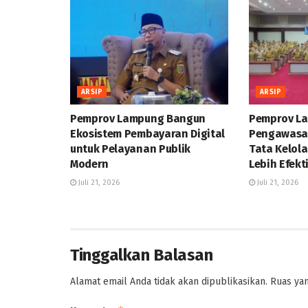
ARSIP
ARSIP
Pemprov Lampung Bangun
Pemprov L
Ekosistem Pembayaran Digital
Pengawasan
untuk Pelayanan Publik
Tata Kelol
Modern
Lebih Efekt
Juli 21, 2026
Juli 21, 2026
Tinggalkan Balasan
Alamat email Anda tidak akan dipublikasikan.
Ruas yan