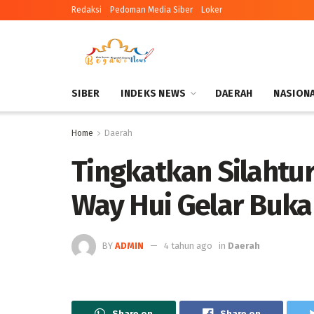
Redaksi
Pedoman Media Siber
Loker
SIBER
INDEKS NEWS
DAERAH
NASION
Home
Daerah
Tingkatkan Silahtu
Way Hui Gelar Buk
BY
ADMIN
4 tahun ago
in
Daerah
Share on
Share on