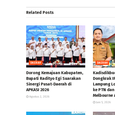
Related
Posts
DAERAH
DAERAH
Dorong Kemajuan Kabupaten,
Kadisdikbu
Bupati Radityo Egi Suarakan
Dongkrak I
Sinergi Pusat-Daerah di
Lampung Lo
APKASI 2026
ke PTN dan 
Melbourne A
Agustus 2, 2026
Juni 5, 2026