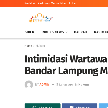
Redaksi
Pedoman Media Siber
Loker
SIBER
INDEKS NEWS
DAERAH
NASION
Home
Hukum
Intimidasi Wartawa
Bandar Lampung M
BY
ADMIN
5 tahun ago
in
Hukum
Share on
Share on