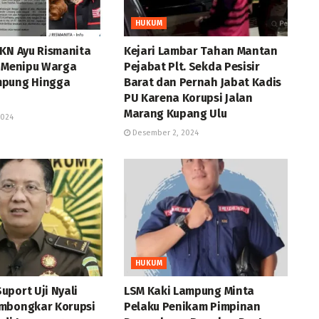
HUKUM
PKN Ayu Rismanita
Kejari Lambar Tahan Mantan
n Menipu Warga
Pejabat Plt. Sekda Pesisir
mpung Hingga
Barat dan Pernah Jabat Kadis
PU Karena Korupsi Jalan
Marang Kupang Ulu
2024
Desember 2, 2024
HUKUM
port Uji Nyali
LSM Kaki Lampung Minta
mbongkar Korupsi
Pelaku Penikam Pimpinan