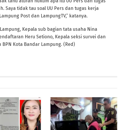
ak tahu aturan hukum apa itu UU Pers dan tugas
h. Saya tidak tau soal UU Pers dan tugas kerja
a Lampung Post dan LampungTV,” katanya.
ampung, Kepala sub bagian tata usaha Nina
endaftaran Heru Setiono, Kepala seksi survei dan
m BPN Kota Bandar Lampung. (Red)