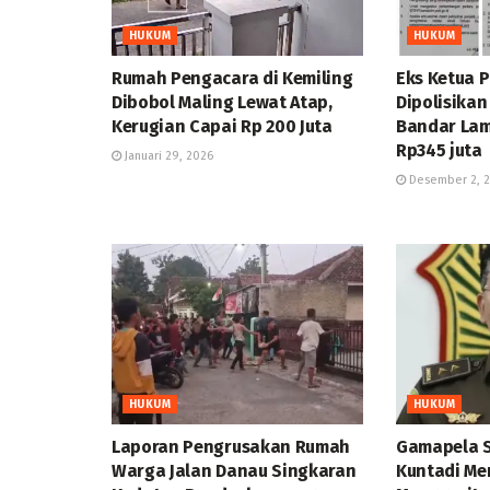
HUKUM
HUKUM
Rumah Pengacara di Kemiling
Eks Ketua 
Dibobol Maling Lewat Atap,
Dipolisika
Kerugian Capai Rp 200 Juta
Bandar La
Rp345 juta
Januari 29, 2026
Desember 2, 
HUKUM
HUKUM
Laporan Pengrusakan Rumah
Gamapela Su
Warga Jalan Danau Singkaran
Kuntadi Me